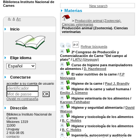
Biblioteca Instituto Nacional de
Carnes
New search
Materias
A-
A
A+
>
Producción animal (Zootecnia).
Ciencias veterinarias
Producción animal (Zootecnia). Ciencias
Inicio
veterinarias
Refinar búsqueda
2º Congreso de Producción y
Comercialización de Carne "Del campo al
Elige idioma
plato"
/
LATU (Uruguay)
Curso de higiene para manipuladores
de alimentos
/
D. Hazelwood
El valor nutritivo de la carne
/
F.P
Conectarse
Ninivaara
acceder a su cuenta de usuario
Higiene de la carne
/
Paul J. Brandly
Higiene de la carne y salud humana
/
Emilio J. Gimeno
Higiene veterinaria de los alimentos
/
Olvidé mi contraseña
Karsten Fehlhaber
Higiene y seguridad alimentaria
/
David
Dirección
Watson
Biblioteca Instituto Nacional de
Higiene y toxicología de los alimentos
Carnes
/
B. C. Hobbs
Misiones 1319
11000
Higiene y toxicología de los alimentos
Uruguay
/
B. C. Hobbs
2 916 08 05
Ingeniería, autocontrol y auditoría de
contacto