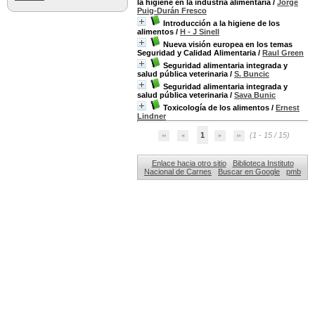
la higiene en la industria alimentaria
/
Jorge
Puig-Durán Fresco
Introducción a la higiene de los
alimentos
/
H - J Sinell
Nueva visión europea en los temas
Seguridad y Calidad Alimentaria
/
Raul Green
Seguridad alimentaria integrada y
salud pública veterinaria
/
S. Buncic
Seguridad alimentaria integrada y
salud pública veterinaria
/
Sava Bunic
Toxicología de los alimentos
/
Ernest
Lindner
1
(1 - 15 / 15)
Enlace hacia otro sitio
Biblioteca Instituto
Nacional de Carnes
Buscar en Google
pmb