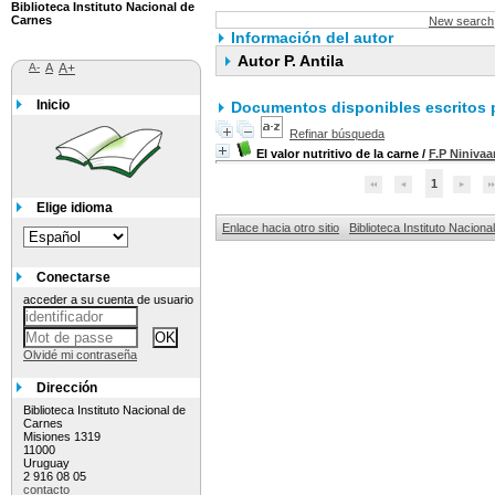
Biblioteca Instituto Nacional de
Carnes
New search
Información del autor
Autor P. Antila
A-
A
A+
Inicio
Documentos disponibles escritos p
Refinar búsqueda
El valor nutritivo de la carne
/
F.P Ninivaa
1
Elige idioma
Enlace hacia otro sitio
Biblioteca Instituto Nacion
Conectarse
acceder a su cuenta de usuario
Olvidé mi contraseña
Dirección
Biblioteca Instituto Nacional de
Carnes
Misiones 1319
11000
Uruguay
2 916 08 05
contacto