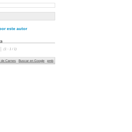
or este autor
ra
(1 - 1 / 1)
al de Carnes
Buscar en Google
pmb