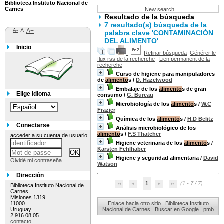
Biblioteca Instituto Nacional de
Carnes
New search
Resultado de la búsqueda
7 resultado(s) búsqueda de la
A-
A
A+
palabra clave 'CONTAMINACIÓN
DEL ALIMENTO'
Inicio
Refinar búsqueda
Générer le
flux rss de la recherche
Lien permanent de la
recherche
Curso de higiene para manipuladores
de
alimento
s
/
D. Hazelwood
Embalaje de los
alimento
s de gran
Elige idioma
consumo
/
G. Bureau
Microbiología de los
alimento
s
/
W.C
Frazier
Química de los
alimento
s
/
H.D Belitz
Conectarse
Análisis microbiológico de los
alimento
s
/
F.S Thatcher
acceder a su cuenta de usuario
Higiene veterinaria de los
alimento
s
/
Karsten Fehlhaber
Higiene y seguridad alimentaria
/
David
Olvidé mi contraseña
Watson
Dirección
1
(1 - 7 / 7)
Biblioteca Instituto Nacional de
Carnes
Misiones 1319
11000
Enlace hacia otro sitio
Biblioteca Instituto
Uruguay
Nacional de Carnes
Buscar en Google
pmb
2 916 08 05
contacto