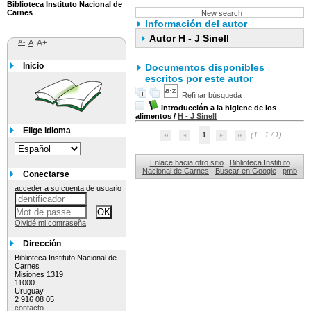
Biblioteca Instituto Nacional de
Carnes
New search
Información del autor
Autor H - J Sinell
A-
A
A+
Inicio
Documentos disponibles
escritos por este autor
Refinar búsqueda
Introducción a la higiene de los
alimentos
/
H - J Sinell
Elige idioma
1
(1 - 1 / 1)
Enlace hacia otro sitio
Biblioteca Instituto
Nacional de Carnes
Buscar en Google
pmb
Conectarse
acceder a su cuenta de usuario
Olvidé mi contraseña
Dirección
Biblioteca Instituto Nacional de
Carnes
Misiones 1319
11000
Uruguay
2 916 08 05
contacto