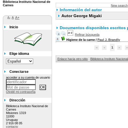
Biblioteca Instituto Nacional de
Carnes
New search
Información del autor
Autor George Migaki
A-
A
A+
Inicio
Documentos disponibles escritos p
Refinar búsqueda
Higiene de la carne
/
Paul J. Brandly
1
Elige idioma
Enlace hacia otro sitio
Biblioteca Instituto Nacion
Conectarse
acceder a su cuenta de usuario
Olvidé mi contraseña
Dirección
Biblioteca Instituto Nacional de
Carnes
Misiones 1319
11000
Uruguay
2 916 08 05
contacto