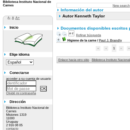
Biblioteca Instituto Nacional de
Carnes
New search
Información del autor
Autor Kenneth Taylor
A-
A
A+
Inicio
Documentos disponibles escritos p
Refinar búsqueda
Higiene de la carne
/
Paul J. Brandly
1
Elige idioma
Enlace hacia otro sitio
Biblioteca Instituto Nacion
Conectarse
acceder a su cuenta de usuario
Olvidé mi contraseña
Dirección
Biblioteca Instituto Nacional de
Carnes
Misiones 1319
11000
Uruguay
2 916 08 05
contacto