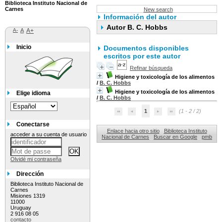
Biblioteca Instituto Nacional de
Carnes
New search
Información del autor
Autor B. C. Hobbs
A-
A
A+
Inicio
Documentos disponibles
escritos por este autor
Refinar búsqueda
Higiene y toxicología de los alimentos
/
B. C. Hobbs
Higiene y toxicología de los alimentos
Elige idioma
/
B. C. Hobbs
1
(1 - 2 / 2)
Conectarse
Enlace hacia otro sitio
Biblioteca Instituto
acceder a su cuenta de usuario
Nacional de Carnes
Buscar en Google
pmb
Olvidé mi contraseña
Dirección
Biblioteca Instituto Nacional de
Carnes
Misiones 1319
11000
Uruguay
2 916 08 05
contacto