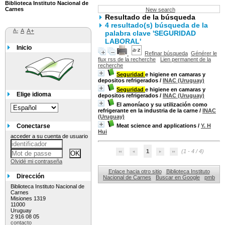
Biblioteca Instituto Nacional de
Carnes
New search
Resultado de la búsqueda
4 resultado(s) búsqueda de la
A-
A
A+
palabra clave 'SEGURIDAD
LABORAL'
Inicio
Refinar búsqueda
Générer le
flux rss de la recherche
Lien permanent de la
recherche
Seguridad
e higiene en camaras y
depositos refrigerados
/
INAC (Uruguay)
Seguridad
e higiene en camaras y
Elige idioma
depositos refrigerados
/
INAC (Uruguay)
El amoníaco y su utilización como
refrigerante en la industria de la carne
/
INAC
(Uruguay)
Conectarse
Meat science and applications
/
Y. H
Hui
acceder a su cuenta de usuario
1
(1 - 4 / 4)
Olvidé mi contraseña
Enlace hacia otro sitio
Biblioteca Instituto
Dirección
Nacional de Carnes
Buscar en Google
pmb
Biblioteca Instituto Nacional de
Carnes
Misiones 1319
11000
Uruguay
2 916 08 05
contacto