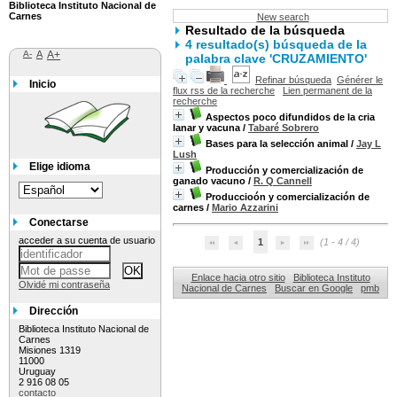
Biblioteca Instituto Nacional de
Carnes
New search
Resultado de la búsqueda
4 resultado(s) búsqueda de la
A-
A
A+
palabra clave 'CRUZAMIENTO'
Refinar búsqueda
Générer le
Inicio
flux rss de la recherche
Lien permanent de la
recherche
Aspectos poco difundidos de la cria
lanar y vacuna
/
Tabaré Sobrero
Bases para la selección animal
/
Jay L
Lush
Elige idioma
Producción y comercialización de
ganado vacuno
/
R. Q Cannell
Produccioón y comercialización de
carnes
/
Mario Azzarini
Conectarse
acceder a su cuenta de usuario
1
(1 - 4 / 4)
Enlace hacia otro sitio
Biblioteca Instituto
Olvidé mi contraseña
Nacional de Carnes
Buscar en Google
pmb
Dirección
Biblioteca Instituto Nacional de
Carnes
Misiones 1319
11000
Uruguay
2 916 08 05
contacto