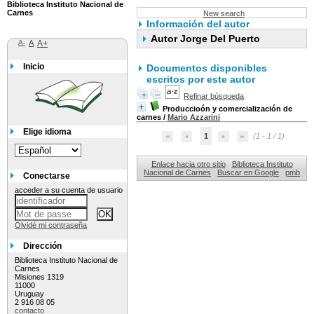
Biblioteca Instituto Nacional de
Carnes
New search
Información del autor
Autor Jorge Del Puerto
A-
A
A+
Inicio
Documentos disponibles
escritos por este autor
Refinar búsqueda
Produccioón y comercialización de
carnes
/
Mario Azzarini
Elige idioma
1
(1 - 1 / 1)
Enlace hacia otro sitio
Biblioteca Instituto
Nacional de Carnes
Buscar en Google
pmb
Conectarse
acceder a su cuenta de usuario
Olvidé mi contraseña
Dirección
Biblioteca Instituto Nacional de
Carnes
Misiones 1319
11000
Uruguay
2 916 08 05
contacto