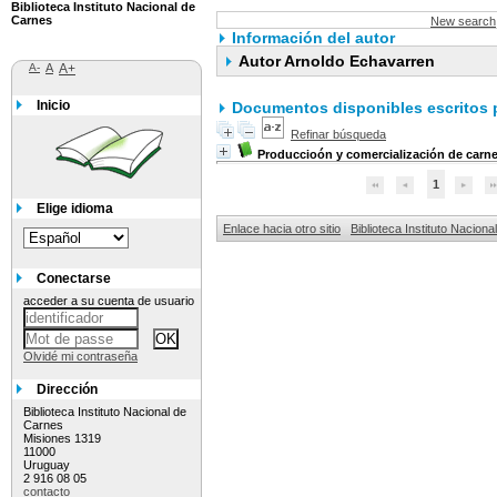
Biblioteca Instituto Nacional de
Carnes
New search
Información del autor
Autor Arnoldo Echavarren
A-
A
A+
Inicio
Documentos disponibles escritos p
Refinar búsqueda
Produccioón y comercialización de carn
1
Elige idioma
Enlace hacia otro sitio
Biblioteca Instituto Nacion
Conectarse
acceder a su cuenta de usuario
Olvidé mi contraseña
Dirección
Biblioteca Instituto Nacional de
Carnes
Misiones 1319
11000
Uruguay
2 916 08 05
contacto