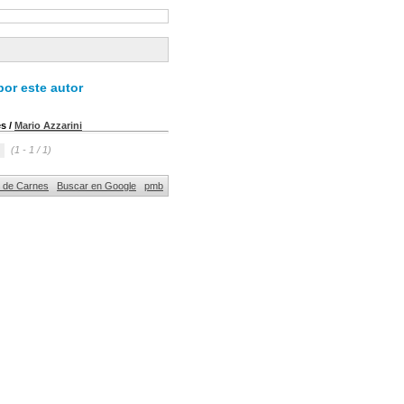
or este autor
es
/
Mario Azzarini
(1 - 1 / 1)
al de Carnes
Buscar en Google
pmb