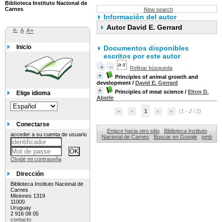
Biblioteca Instituto Nacional de
Carnes
New search
Información del autor
Autor David E. Gerrard
A-
A
A+
Inicio
Documentos disponibles
escritos por este autor
Refinar búsqueda
Principles of animal growth and
development
/
David E. Gerrard
Principles of meat science
/
Elton D.
Elige idioma
Aberle
1
(1 - 2 / 2)
Conectarse
Enlace hacia otro sitio
Biblioteca Instituto
acceder a su cuenta de usuario
Nacional de Carnes
Buscar en Google
pmb
Olvidé mi contraseña
Dirección
Biblioteca Instituto Nacional de
Carnes
Misiones 1319
11000
Uruguay
2 916 08 05
contacto