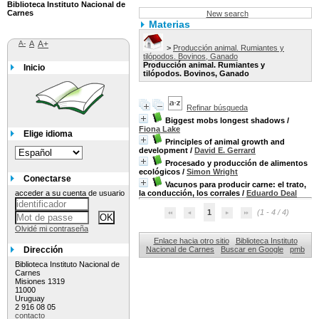
Biblioteca Instituto Nacional de
Carnes
New search
Materias
A-
A
A+
>
Producción animal. Rumiantes y
tilópodos. Bovinos, Ganado
Producción animal. Rumiantes y
Inicio
tilópodos. Bovinos, Ganado
Refinar búsqueda
Biggest mobs longest shadows
/
Fiona Lake
Elige idioma
Principles of animal growth and
development
/
David E. Gerrard
Procesado y producción de alimentos
ecológicos
/
Simon Wright
Conectarse
Vacunos para producir carne: el trato,
acceder a su cuenta de usuario
la conducción, los corrales
/
Eduardo Deal
1
(1 - 4 / 4)
Olvidé mi contraseña
Enlace hacia otro sitio
Biblioteca Instituto
Dirección
Nacional de Carnes
Buscar en Google
pmb
Biblioteca Instituto Nacional de
Carnes
Misiones 1319
11000
Uruguay
2 916 08 05
contacto