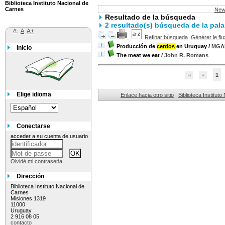
Biblioteca Instituto Nacional de
Carnes
New
Resultado de la búsqueda
2 resultado(s) búsqueda de la pal
A-
A
A+
Refinar búsqueda
Générer le flu
Producción de
cerdos
en Uruguay
/
MGA
Inicio
The meat we eat
/
John R. Romans
1
Elige idioma
Enlace hacia otro sitio
Biblioteca Institut
Conectarse
acceder a su cuenta de usuario
Olvidé mi contraseña
Dirección
Biblioteca Instituto Nacional de
Carnes
Misiones 1319
11000
Uruguay
2 916 08 05
contacto