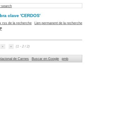
 search
abra clave 'CERDOS'
x rss de la recherche
Lien permanent de la recherche
P
(1 - 2 / 2)
o Nacional de Carnes
Buscar en Google
pmb