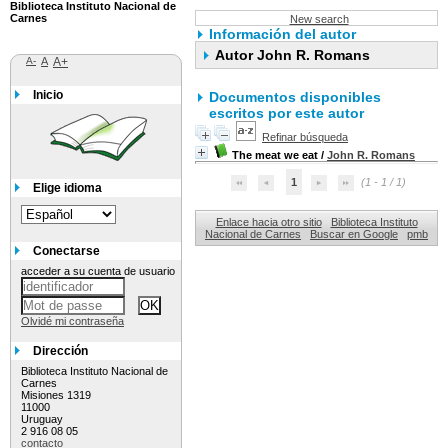
Biblioteca Instituto Nacional de
Carnes
New search
Información del autor
Autor John R. Romans
A-
A
A+
Inicio
Documentos disponibles
escritos por este autor
Refinar búsqueda
The meat we eat
/
John R. Romans
1
(1 - 1 / 1)
Elige idioma
Enlace hacia otro sitio
Biblioteca Instituto
Nacional de Carnes
Buscar en Google
pmb
Conectarse
acceder a su cuenta de usuario
Olvidé mi contraseña
Dirección
Biblioteca Instituto Nacional de
Carnes
Misiones 1319
11000
Uruguay
2 916 08 05
contacto