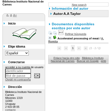
Biblioteca Instituto Nacional de
Carnes
New search
Información del autor
Autor A.A Taylor
A-
A
A+
Inicio
Documentos disponibles
escritos por este autor
Refinar búsqueda
Accelerated processing of meat
/
A.
Romita
Elige idioma
1
(1 - 1 / 1)
Enlace hacia otro sitio
Biblioteca Instituto
Nacional de Carnes
Buscar en Google
pmb
Conectarse
acceder a su cuenta de usuario
Olvidé mi contraseña
Dirección
Biblioteca Instituto Nacional de
Carnes
Misiones 1319
11000
Uruguay
2 916 08 05
contacto