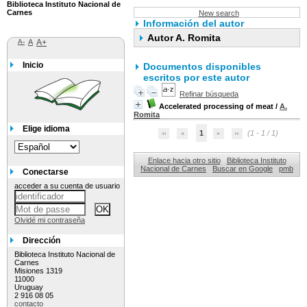
Biblioteca Instituto Nacional de
Carnes
New search
Información del autor
Autor A. Romita
A-
A
A+
Inicio
Documentos disponibles
escritos por este autor
Refinar búsqueda
Accelerated processing of meat
/
A.
Romita
Elige idioma
1
(1 - 1 / 1)
Enlace hacia otro sitio
Biblioteca Instituto
Nacional de Carnes
Buscar en Google
pmb
Conectarse
acceder a su cuenta de usuario
Olvidé mi contraseña
Dirección
Biblioteca Instituto Nacional de
Carnes
Misiones 1319
11000
Uruguay
2 916 08 05
contacto