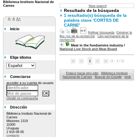
Biblioteca Instituto Nacional de
Carnes
New search
Resultado de la búsqueda
1 resultado(s) búsqueda de la
A-
A
A+
palabra clave 'CORTES DE
CARNE'
Inicio
Refinar búsqueda
Générer le
flux rss de la recherche
Lien permanent de la
recherche
Meat in the foodservice industry
/
National Live Stock and Meat Board
Elige idioma
1
(1 - 1 / 1)
Enlace hacia otro sitio
Biblioteca Instituto
Conectarse
Nacional de Carnes
Buscar en Google
pmb
acceder a su cuenta de usuario
Olvidé mi contraseña
Dirección
Biblioteca Instituto Nacional de
Carnes
Misiones 1319
11000
Uruguay
2 916 08 05
contacto