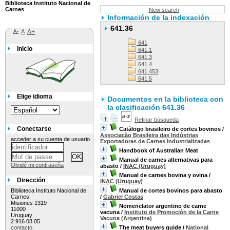
Biblioteca Instituto Nacional de
Carnes
New search
Información de la indexación
641.36
A-
A
A+
641
Inicio
641.1
641.3
641.4
641.453
641.5
Elige idioma
Documentos en la biblioteca con
la clasificación 641.36
Refinar búsqueda
Conectarse
Catálogo brasileiro de cortes bovinos
/
Associacão Brasileira das Indústrias
acceder a su cuenta de usuario
Exportadoras de Carnes Industrializadas
Handbook of Australian Meat
Manual de carnes alternativas para
Olvidé mi contraseña
abasto
/
INAC (Uruguay)
Manual de carnes bovina y ovina
/
Dirección
INAC (Uruguay)
Biblioteca Instituto Nacional de
Manual de cortes bovinos para abasto
Carnes
/
Gabriel Costas
Misiones 1319
Nomenclator argentino de carne
11000
vacuna
/
Instituto de Promoción de la Carne
Uruguay
Vacuna (Argentina)
2 916 08 05
contacto
The meat buyers guide
/
National