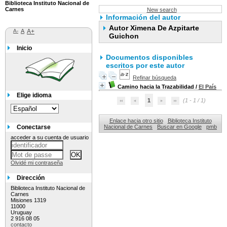
Biblioteca Instituto Nacional de
Carnes
New search
Información del autor
Autor Ximena De Azpitarte
A-
A
A+
Guichon
Inicio
Documentos disponibles
escritos por este autor
Refinar búsqueda
Camino hacia la Trazabilidad
/
El País
Elige idioma
1
(1 - 1 / 1)
Enlace hacia otro sitio
Biblioteca Instituto
Conectarse
Nacional de Carnes
Buscar en Google
pmb
acceder a su cuenta de usuario
Olvidé mi contraseña
Dirección
Biblioteca Instituto Nacional de
Carnes
Misiones 1319
11000
Uruguay
2 916 08 05
contacto