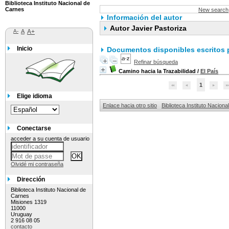
Biblioteca Instituto Nacional de
Carnes
New search
Información del autor
Autor Javier Pastoriza
A-
A
A+
Inicio
Documentos disponibles escritos p
Refinar búsqueda
Camino hacia la Trazabilidad
/
El País
1
Elige idioma
Enlace hacia otro sitio
Biblioteca Instituto Nacion
Conectarse
acceder a su cuenta de usuario
Olvidé mi contraseña
Dirección
Biblioteca Instituto Nacional de
Carnes
Misiones 1319
11000
Uruguay
2 916 08 05
contacto