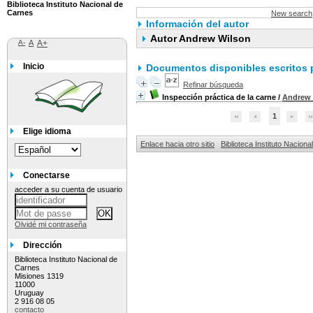
Biblioteca Instituto Nacional de
Carnes
New search
Información del autor
Autor Andrew Wilson
A-
A
A+
Inicio
Documentos disponibles escritos p
Refinar búsqueda
Inspección práctica de la carne
/
Andrew 
1
Elige idioma
Enlace hacia otro sitio
Biblioteca Instituto Nacion
Conectarse
acceder a su cuenta de usuario
Olvidé mi contraseña
Dirección
Biblioteca Instituto Nacional de
Carnes
Misiones 1319
11000
Uruguay
2 916 08 05
contacto