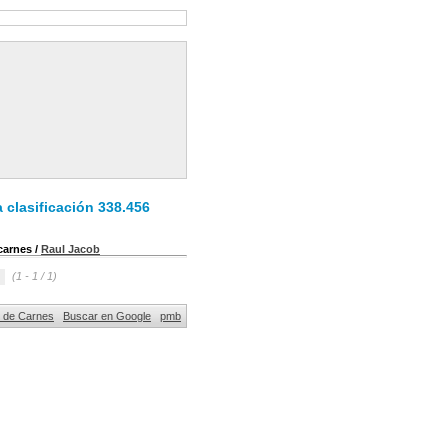
 clasificación 338.456
 carnes
/
Raul Jacob
(1 - 1 / 1)
al de Carnes
Buscar en Google
pmb