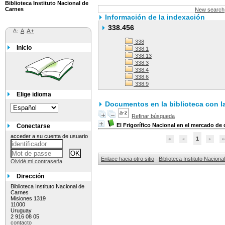
Biblioteca Instituto Nacional de
Carnes
New search
Información de la indexación
338.456
A-
A
A+
338
Inicio
338.1
338.13
338.3
338.4
338.6
338.9
Elige idioma
Documentos en la biblioteca con la
Refinar búsqueda
El Frigorífico Nacional en el mercado de
Conectarse
acceder a su cuenta de usuario
1
Enlace hacia otro sitio
Biblioteca Instituto Nacion
Olvidé mi contraseña
Dirección
Biblioteca Instituto Nacional de
Carnes
Misiones 1319
11000
Uruguay
2 916 08 05
contacto