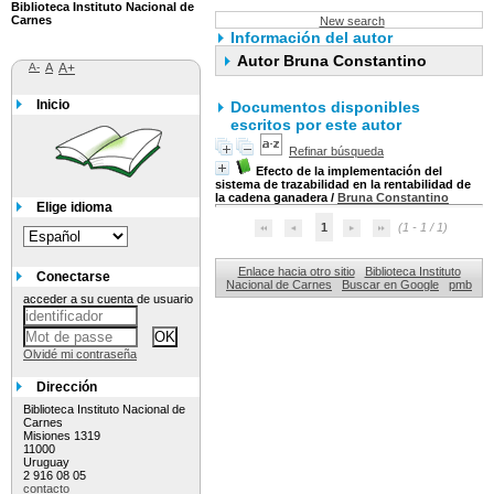
Biblioteca Instituto Nacional de
Carnes
New search
Información del autor
Autor Bruna Constantino
A-
A
A+
Inicio
Documentos disponibles
escritos por este autor
Refinar búsqueda
Efecto de la implementación del
sistema de trazabilidad en la rentabilidad de
la cadena ganadera
/
Bruna Constantino
Elige idioma
1
(1 - 1 / 1)
Enlace hacia otro sitio
Biblioteca Instituto
Conectarse
Nacional de Carnes
Buscar en Google
pmb
acceder a su cuenta de usuario
Olvidé mi contraseña
Dirección
Biblioteca Instituto Nacional de
Carnes
Misiones 1319
11000
Uruguay
2 916 08 05
contacto