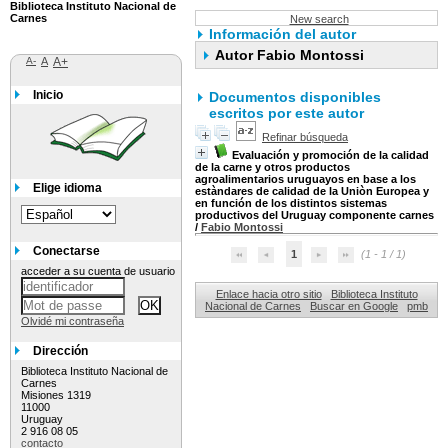
Biblioteca Instituto Nacional de
Carnes
New search
Información del autor
Autor Fabio Montossi
A-
A
A+
Inicio
Documentos disponibles
escritos por este autor
Refinar búsqueda
Evaluación y promoción de la calidad
de la carne y otros productos
agroalimentarios uruguayos en base a los
Elige idioma
estàndares de calidad de la Uniòn Europea y
en función de los distintos sistemas
productivos del Uruguay componente carnes
/
Fabio Montossi
Conectarse
1
(1 - 1 / 1)
acceder a su cuenta de usuario
Enlace hacia otro sitio
Biblioteca Instituto
Nacional de Carnes
Buscar en Google
pmb
Olvidé mi contraseña
Dirección
Biblioteca Instituto Nacional de
Carnes
Misiones 1319
11000
Uruguay
2 916 08 05
contacto