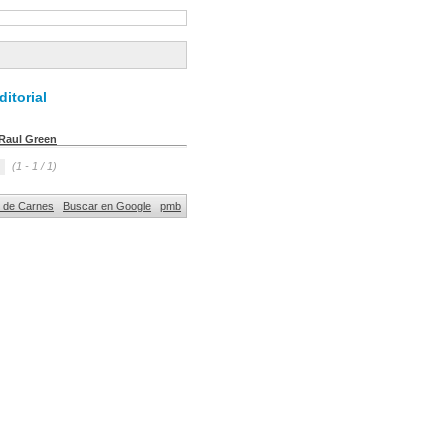
itorial
Raul Green
(1 - 1 / 1)
al de Carnes
Buscar en Google
pmb