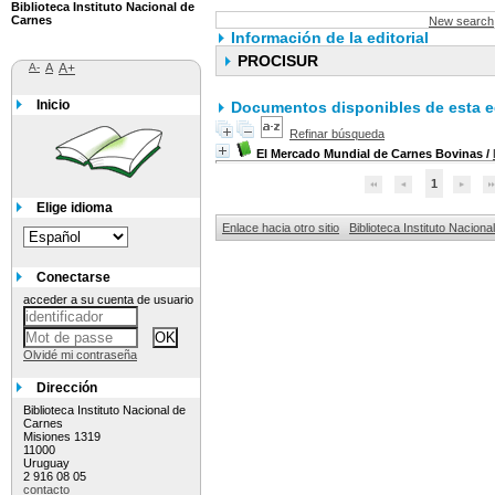
Biblioteca Instituto Nacional de
Carnes
New search
Información de la editorial
PROCISUR
A-
A
A+
Inicio
Documentos disponibles de esta ed
Refinar búsqueda
El Mercado Mundial de Carnes Bovinas
/
1
Elige idioma
Enlace hacia otro sitio
Biblioteca Instituto Nacion
Conectarse
acceder a su cuenta de usuario
Olvidé mi contraseña
Dirección
Biblioteca Instituto Nacional de
Carnes
Misiones 1319
11000
Uruguay
2 916 08 05
contacto