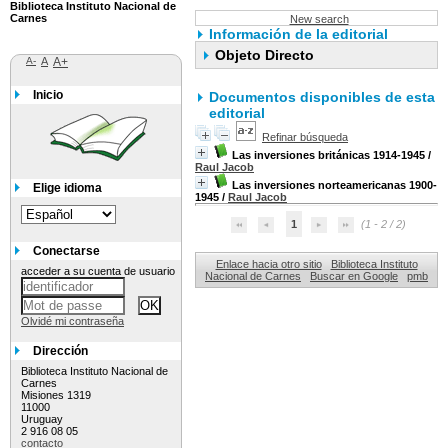
Biblioteca Instituto Nacional de
Carnes
New search
Información de la editorial
Objeto Directo
A-
A
A+
Inicio
Documentos disponibles de esta
editorial
Refinar búsqueda
Las inversiones británicas 1914-1945
/
Raul Jacob
Las inversiones norteamericanas 1900-
Elige idioma
1945
/
Raul Jacob
1
(1 - 2 / 2)
Conectarse
Enlace hacia otro sitio
Biblioteca Instituto
acceder a su cuenta de usuario
Nacional de Carnes
Buscar en Google
pmb
Olvidé mi contraseña
Dirección
Biblioteca Instituto Nacional de
Carnes
Misiones 1319
11000
Uruguay
2 916 08 05
contacto