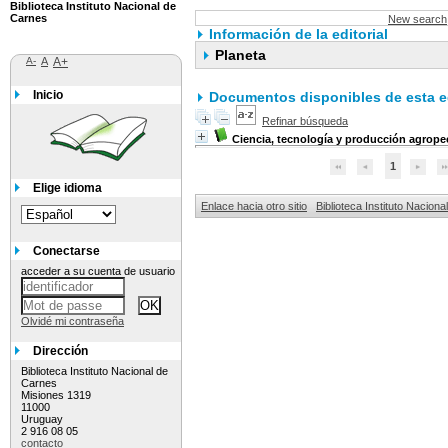
Biblioteca Instituto Nacional de
Carnes
New search
Información de la editorial
Planeta
A-
A
A+
Inicio
Documentos disponibles de esta ed
Refinar búsqueda
Ciencia, tecnología y producción agrope
1
Elige idioma
Enlace hacia otro sitio
Biblioteca Instituto Nacion
Conectarse
acceder a su cuenta de usuario
Olvidé mi contraseña
Dirección
Biblioteca Instituto Nacional de
Carnes
Misiones 1319
11000
Uruguay
2 916 08 05
contacto