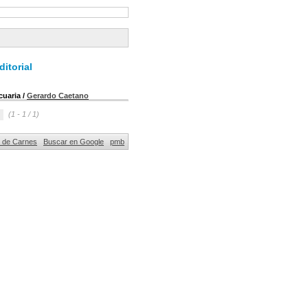
itorial
cuaria
/
Gerardo Caetano
(1 - 1 / 1)
al de Carnes
Buscar en Google
pmb