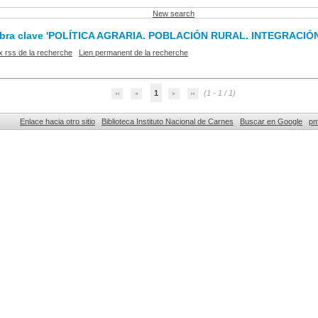
New search
palabra clave 'POLÍTICA AGRARIA. POBLACIÓN RURAL. INTEGRA
x rss de la recherche
Lien permanent de la recherche
1
(1 - 1 / 1)
Enlace hacia otro sitio
Biblioteca Instituto Nacional de Carnes
Buscar en Google
p