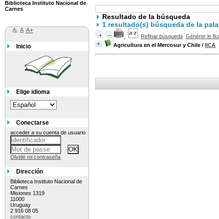
Biblioteca Instituto Nacional de
Carnes
Resultado de la búsqueda
1 resultado(s) búsqueda de la 
A-
A
A+
Refinar búsqueda
Générer le flu
Agricultura en el Mercosur y Chile
/
IICA
Inicio
Elige idioma
Conectarse
acceder a su cuenta de usuario
Olvidé mi contraseña
Dirección
Biblioteca Instituto Nacional de
Carnes
Misiones 1319
11000
Uruguay
2 916 08 05
contacto