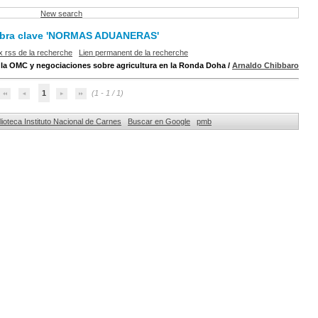
New search
labra clave 'NORMAS ADUANERAS'
x rss de la recherche
Lien permanent de la recherche
e la OMC y negociaciones sobre agricultura en la Ronda Doha
/
Arnaldo Chibbaro
1
(1 - 1 / 1)
lioteca Instituto Nacional de Carnes
Buscar en Google
pmb