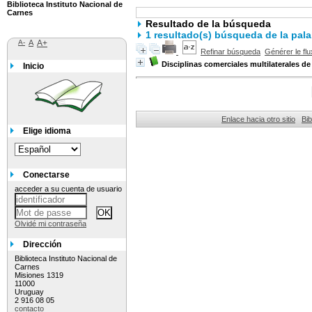
Biblioteca Instituto Nacional de
Carnes
Resultado de la búsqueda
1 resultado(s) búsqueda de la pa
A-
A
A+
Refinar búsqueda
Générer le flu
Disciplinas comerciales multilaterales d
Inicio
Enlace hacia otro sitio
Bib
Elige idioma
Conectarse
acceder a su cuenta de usuario
Olvidé mi contraseña
Dirección
Biblioteca Instituto Nacional de
Carnes
Misiones 1319
11000
Uruguay
2 916 08 05
contacto