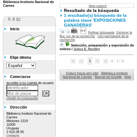
Biblioteca Instituto Nacional de
Carnes
New search
Resultado de la búsqueda
1 resultado(s) búsqueda de la
A-
A
A+
palabra clave 'EXPOSICIONES
GANADERAS'
Inicio
Refinar búsqueda
Générer le
flux rss de la recherche
Lien permanent de la
recherche
Selección, preparación y exposición de
ovinos
/
Julius E. Nordby
Elige idioma
1
(1 - 1 / 1)
Enlace hacia otro sitio
Biblioteca Instituto
Conectarse
Nacional de Carnes
Buscar en Google
pmb
acceder a su cuenta de usuario
Olvidé mi contraseña
Dirección
Biblioteca Instituto Nacional de
Carnes
Misiones 1319
11000
Uruguay
2 916 08 05
contacto