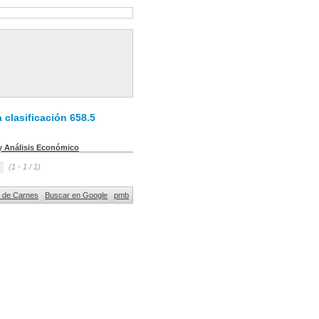
 clasificación 658.5
y Análisis Económico
(1 - 1 / 1)
al de Carnes
Buscar en Google
pmb