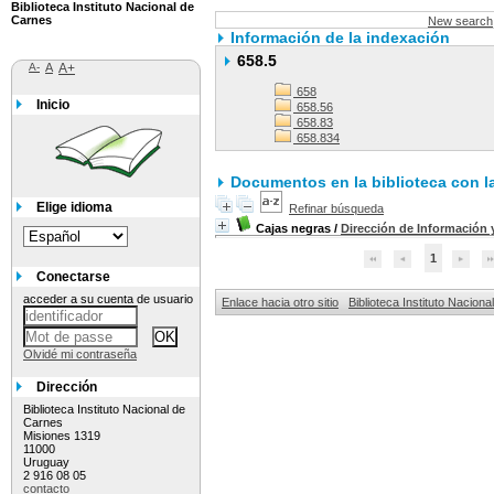
Biblioteca Instituto Nacional de
Carnes
New search
Información de la indexación
658.5
A-
A
A+
658
Inicio
658.56
658.83
658.834
Documentos en la biblioteca con la
Elige idioma
Refinar búsqueda
Cajas negras
/
Dirección de Información 
1
Conectarse
acceder a su cuenta de usuario
Enlace hacia otro sitio
Biblioteca Instituto Nacion
Olvidé mi contraseña
Dirección
Biblioteca Instituto Nacional de
Carnes
Misiones 1319
11000
Uruguay
2 916 08 05
contacto