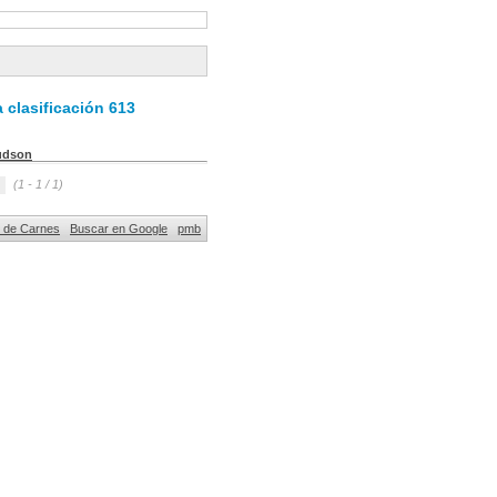
 clasificación 613
udson
(1 - 1 / 1)
al de Carnes
Buscar en Google
pmb