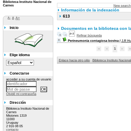
Biblioteca Instituto Nacional de
Carnes
New search
Información de la indexación
613
A-
A
A+
Inicio
Documentos en la biblioteca con la
Refinar búsqueda
Perineumonia contagiosa bovina
/
J.R H
1
Elige idioma
Enlace hacia otro sitio
Biblioteca Instituto Nacion
Conectarse
acceder a su cuenta de usuario
Olvidé mi contraseña
Dirección
Biblioteca Instituto Nacional de
Carnes
Misiones 1319
11000
Uruguay
2 916 08 05
contacto