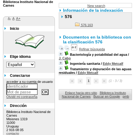
Biblioteca Instituto Nacional de
Carnes
New search
Información de la indexación
576
A-
A
A+
576.163
Inicio
Documentos en la biblioteca con
la clasificación 576
Refinar búsqueda
Bacteriología y potabilidad del agua
/
Elige idioma
J. Cabo
Ingeniería sanitaria
/
Eddy Metcalf
Tratamiento y depuración de las aguas
residuales
/
Eddy Metcalf
Conectarse
1
(1 - 3 / 3)
acceder a su cuenta de usuario
Enlace hacia otro sitio
Biblioteca Instituto
Nacional de Carnes
Buscar en Google
pmb
Olvidé mi contraseña
Dirección
Biblioteca Instituto Nacional de
Carnes
Misiones 1319
11000
Uruguay
2 916 08 05
contacto