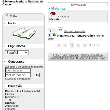
Biblioteca Instituto Nacional de
Carnes
New search
Materias
A-
A
A+
>
Historia
Historia
Inicio
Refinar búsqueda
Inglaterra y la Tierra Purpúrea
/
Peter
Winn
1
(1 - 1 / 1)
Elige idioma
Enlace hacia otro sitio
Biblioteca Instituto
Nacional de Carnes
Buscar en Google
pmb
Conectarse
acceder a su cuenta de usuario
Olvidé mi contraseña
Dirección
Biblioteca Instituto Nacional de
Carnes
Misiones 1319
11000
Uruguay
2 916 08 05
contacto