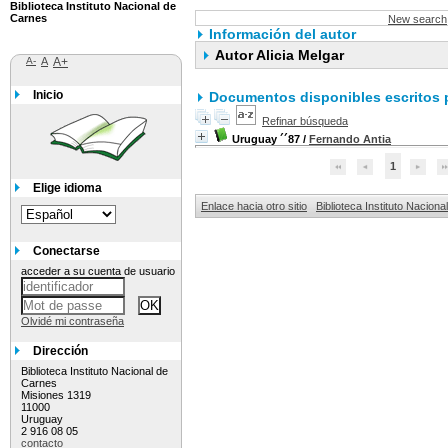
Biblioteca Instituto Nacional de
Carnes
New search
Información del autor
Autor Alicia Melgar
A-
A
A+
Inicio
Documentos disponibles escritos p
Refinar búsqueda
Uruguay ´´87
/
Fernando Antia
1
Elige idioma
Enlace hacia otro sitio
Biblioteca Instituto Nacion
Conectarse
acceder a su cuenta de usuario
Olvidé mi contraseña
Dirección
Biblioteca Instituto Nacional de
Carnes
Misiones 1319
11000
Uruguay
2 916 08 05
contacto