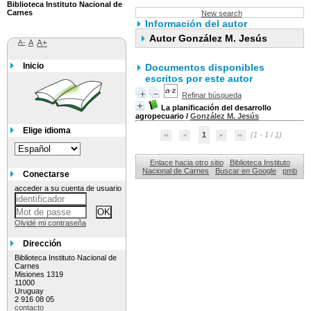
Biblioteca Instituto Nacional de
Carnes
New search
Información del autor
Autor González M. Jesús
A-
A
A+
Inicio
Documentos disponibles
escritos por este autor
Refinar búsqueda
La planificación del desarrollo
agropecuario
/
González M. Jesús
Elige idioma
1
(1 - 1 / 1)
Enlace hacia otro sitio
Biblioteca Instituto
Nacional de Carnes
Buscar en Google
pmb
Conectarse
acceder a su cuenta de usuario
Olvidé mi contraseña
Dirección
Biblioteca Instituto Nacional de
Carnes
Misiones 1319
11000
Uruguay
2 916 08 05
contacto