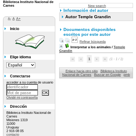
Biblioteca Instituto Nacional de
Carnes
New search
Información del autor
Autor Temple Grandin
A-
A
A+
Inicio
Documentos disponibles
escritos por este autor
Refinar búsqueda
Interpretar a los animales
/
Temple
Grandin
Elige idioma
1
(1 - 1 / 1)
Enlace hacia otro sitio
Biblioteca Instituto
Nacional de Carnes
Buscar en Google
pmb
Conectarse
acceder a su cuenta de usuario
Olvidé mi contraseña
Dirección
Biblioteca Instituto Nacional de
Carnes
Misiones 1319
11000
Uruguay
2 916 08 05
contacto