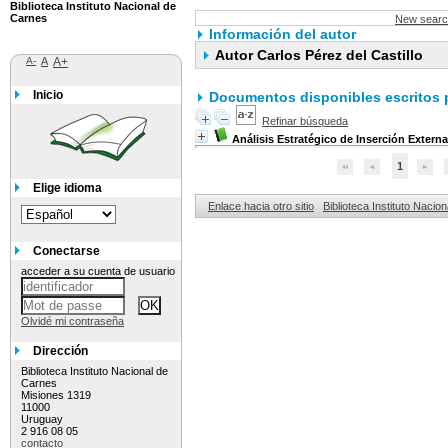
Biblioteca Instituto Nacional de
Carnes
New sear
Información del autor
Autor Carlos Pérez del Castillo
A-
A
A+
Inicio
Documentos disponibles escritos p
Refinar búsqueda
Análisis Estratégico de Inserción Extern
1
Elige idioma
Enlace hacia otro sitio
Biblioteca Instituto Nacio
Conectarse
acceder a su cuenta de usuario
Olvidé mi contraseña
Dirección
Biblioteca Instituto Nacional de
Carnes
Misiones 1319
11000
Uruguay
2 916 08 05
contacto