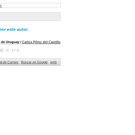
ch
or este autor
a de Uruguay
/
Carlos Pérez del Castillo
(1 - 1 / 1)
nal de Carnes
Buscar en Google
pmb