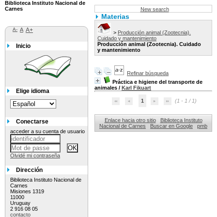
Biblioteca Instituto Nacional de
Carnes
New search
Materias
A-
A
A+
>
Producción animal (Zootecnia).
Cuidado y mantenimiento
Producción animal (Zootecnia). Cuidado
Inicio
y mantenimiento
Refinar búsqueda
Práctica e higiene del transporte de
animales
/
Karl Fikuart
Elige idioma
1
(1 - 1 / 1)
Enlace hacia otro sitio
Biblioteca Instituto
Conectarse
Nacional de Carnes
Buscar en Google
pmb
acceder a su cuenta de usuario
Olvidé mi contraseña
Dirección
Biblioteca Instituto Nacional de
Carnes
Misiones 1319
11000
Uruguay
2 916 08 05
contacto