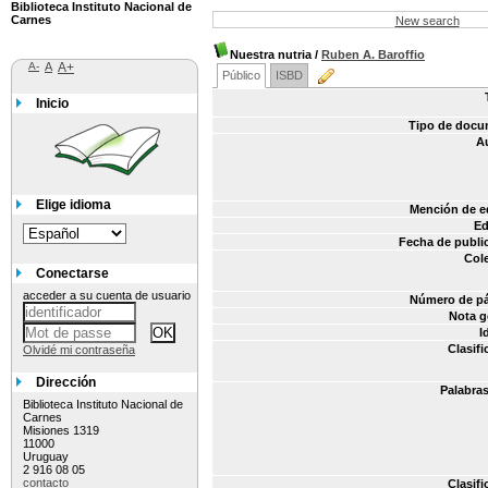
Biblioteca Instituto Nacional de
Carnes
New search
Nuestra nutria
/
Ruben A. Baroffio
A-
A
A+
Público
ISBD
Inicio
Tipo de docu
A
Elige idioma
Mención de e
Ed
Fecha de publi
Col
Conectarse
acceder a su cuenta de usuario
Número de pá
Nota g
I
Clasifi
Olvidé mi contraseña
Dirección
Palabras
Biblioteca Instituto Nacional de
Carnes
Misiones 1319
11000
Uruguay
2 916 08 05
contacto
Clasifi