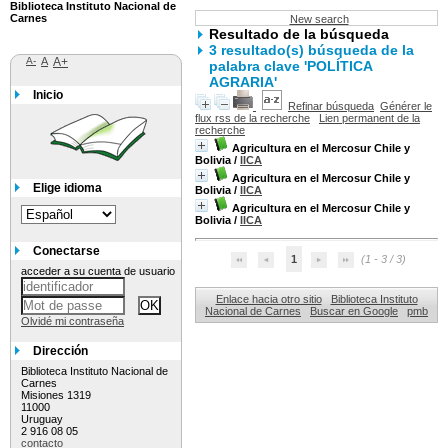
Biblioteca Instituto Nacional de
Carnes
New search
Resultado de la búsqueda
3 resultado(s) búsqueda de la
A-
A
A+
palabra clave 'POLÍTICA
AGRARIA'
Inicio
Refinar búsqueda
Générer le
flux rss de la recherche
Lien permanent de la
recherche
Agricultura en el Mercosur Chile y
Bolivia
/
IICA
Agricultura en el Mercosur Chile y
Elige idioma
Bolivia
/
IICA
Agricultura en el Mercosur Chile y
Bolivia
/
IICA
Conectarse
1
(1 - 3 / 3)
acceder a su cuenta de usuario
Enlace hacia otro sitio
Biblioteca Instituto
Nacional de Carnes
Buscar en Google
pmb
Olvidé mi contraseña
Dirección
Biblioteca Instituto Nacional de
Carnes
Misiones 1319
11000
Uruguay
2 916 08 05
contacto