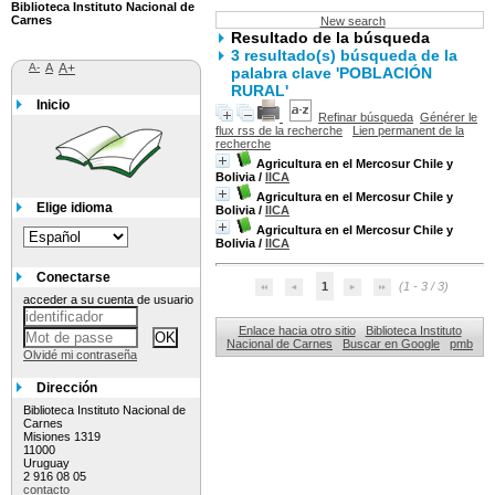
Biblioteca Instituto Nacional de
Carnes
New search
Resultado de la búsqueda
3 resultado(s) búsqueda de la
A-
A
A+
palabra clave 'POBLACIÓN
RURAL'
Inicio
Refinar búsqueda
Générer le
flux rss de la recherche
Lien permanent de la
recherche
Agricultura en el Mercosur Chile y
Bolivia
/
IICA
Agricultura en el Mercosur Chile y
Elige idioma
Bolivia
/
IICA
Agricultura en el Mercosur Chile y
Bolivia
/
IICA
Conectarse
1
(1 - 3 / 3)
acceder a su cuenta de usuario
Enlace hacia otro sitio
Biblioteca Instituto
Nacional de Carnes
Buscar en Google
pmb
Olvidé mi contraseña
Dirección
Biblioteca Instituto Nacional de
Carnes
Misiones 1319
11000
Uruguay
2 916 08 05
contacto