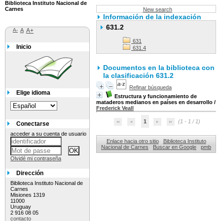
Biblioteca Instituto Nacional de
Carnes
New search
Información de la indexación
631.2
A-
A
A+
631
Inicio
631.4
Documentos en la biblioteca con
la clasificación 631.2
Refinar búsqueda
Elige idioma
Estructura y funcionamiento de
mataderos medianos en países en desarrollo
/
Frederick Veall
1
(1 - 1 / 1)
Conectarse
acceder a su cuenta de usuario
Enlace hacia otro sitio
Biblioteca Instituto
Nacional de Carnes
Buscar en Google
pmb
Olvidé mi contraseña
Dirección
Biblioteca Instituto Nacional de
Carnes
Misiones 1319
11000
Uruguay
2 916 08 05
contacto