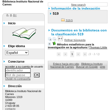
Biblioteca Instituto Nacional de
Carnes
New search
Información de la indexación
519
A-
A
A+
519.5
Inicio
Documentos en la biblioteca con
la clasificación 519
Refinar búsqueda
Métodos estadísticos para la
Elige idioma
investigación en la agricultura
/
Thomas Little
1
(1 - 1 / 1)
Conectarse
Enlace hacia otro sitio
Biblioteca Instituto
acceder a su cuenta de usuario
Nacional de Carnes
Buscar en Google
pmb
Olvidé mi contraseña
Dirección
Biblioteca Instituto Nacional de
Carnes
Misiones 1319
11000
Uruguay
2 916 08 05
contacto