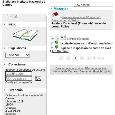
Biblioteca Instituto Nacional de
Carnes
New search
Materias
A-
A
A+
>
Producción animal (Zootecnia).
Aves de corral. Pollos
Producción animal (Zootecnia). Aves de
Inicio
corral. Pollos
Refinar búsqueda
La cría del avestruz
/
Giorgio Anderloni
Elige idioma
Higiene e inspección de carne de aves
/
A.S Bremner
1
(1 - 2 / 2)
Conectarse
Enlace hacia otro sitio
Biblioteca Instituto
acceder a su cuenta de usuario
Nacional de Carnes
Buscar en Google
pmb
Olvidé mi contraseña
Dirección
Biblioteca Instituto Nacional de
Carnes
Misiones 1319
11000
Uruguay
2 916 08 05
contacto