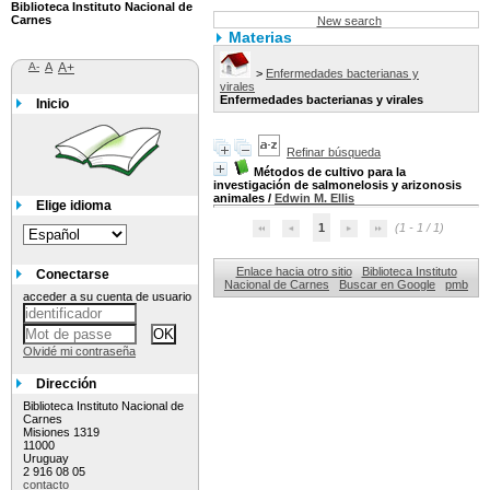
Biblioteca Instituto Nacional de
Carnes
New search
Materias
A-
A
A+
>
Enfermedades bacterianas y
virales
Enfermedades bacterianas y virales
Inicio
Refinar búsqueda
Métodos de cultivo para la
investigación de salmonelosis y arizonosis
animales
/
Edwin M. Ellis
Elige idioma
1
(1 - 1 / 1)
Enlace hacia otro sitio
Biblioteca Instituto
Conectarse
Nacional de Carnes
Buscar en Google
pmb
acceder a su cuenta de usuario
Olvidé mi contraseña
Dirección
Biblioteca Instituto Nacional de
Carnes
Misiones 1319
11000
Uruguay
2 916 08 05
contacto