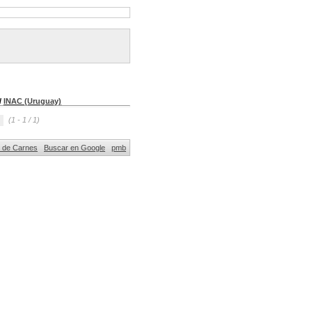
/
INAC (Uruguay)
(1 - 1 / 1)
al de Carnes
Buscar en Google
pmb