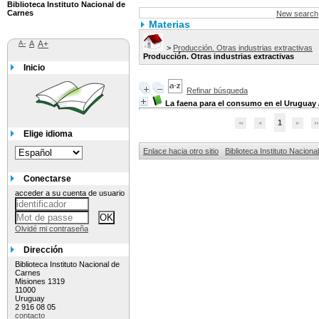
Biblioteca Instituto Nacional de
Carnes
New search
Materias
A-
A
A+
>
Producción. Otras industrias extractivas
Producción. Otras industrias extractivas
Inicio
Refinar búsqueda
La faena para el consumo en el Uruguay
1
Elige idioma
Enlace hacia otro sitio
Biblioteca Instituto Nacion
Conectarse
acceder a su cuenta de usuario
Olvidé mi contraseña
Dirección
Biblioteca Instituto Nacional de
Carnes
Misiones 1319
11000
Uruguay
2 916 08 05
contacto