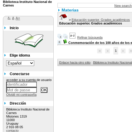
Biblioteca Instituto Nacional de
Carnes
New search
Materias
A-
A
A+
>
Educación superior. Grados académicos
Educación superior. Grados académicos
Inicio
Refinar búsqueda
Conmemoración de los 100 años de los e
1
Elige idioma
Enlace hacia otro sitio
Biblioteca Instituto Nacion
Conectarse
acceder a su cuenta de usuario
Olvidé mi contraseña
Dirección
Biblioteca Instituto Nacional de
Carnes
Misiones 1319
11000
Uruguay
2 916 08 05
contacto