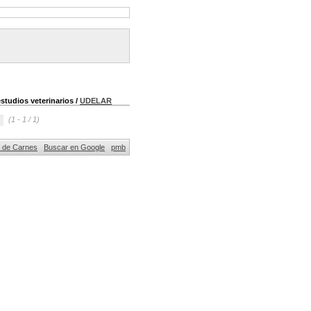
studios veterinarios
/
UDELAR
(1 - 1 / 1)
al de Carnes
Buscar en Google
pmb